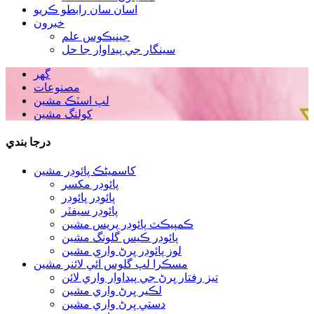
اسان سان رابطو ڪريو
خبرون
جينيڪوس علم
سينگار جي پيداوار جا حل
گھر
مصنوعات
لپ اسٽڪ مشين
کولنگ مشين
درجا بندي
کاسمیٹڪ پائوڊر مشين
پائوڊر مکسر
پائوڊر پائوڊر
پائوڊر سيفٽر
ڪمپيڪٽ پائوڊر پريس مشين
پائوڊر ڪيس گلونگ مشين
لوز پائوڊر ڀرڻ واري مشين
مسڪرا لپ گلوس آئي لائنر مشين
تيز رفتار ڀرڻ جي پيداوار واري لائن
لڪير ڀرڻ واري مشين
دستي ڀرڻ واري مشين