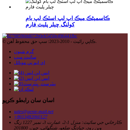
ڪاسمیٹڪ ميڪ اپ لپ اسٽڪ لپ بام
کولنگ چيلر پليٽ فارم
© ڪاپي رائيٽ - 2010-2023: سڀ حق محفوظ آهن.
گرم شيون
سائيٽ ميپ
اي ايم پي موبائل
اسان سان رابطو ڪريو
sales@genie-mail.net
+8613482060127
ڪارخاني جي سائيٽ: منزل 1-2، عمارت 3، نمبر 1227 زنگ
وين روڊ، جياڊنگ ضلعو، شنگھائي، چين، 201800