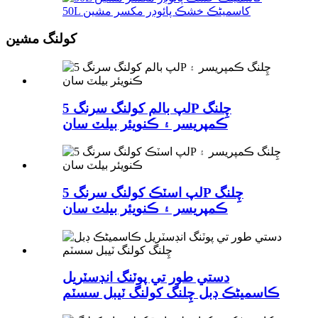
50L کاسمیٹڪ خشڪ پائوڊر مکسر مشين
کولنگ مشين
لپ بالم کولنگ سرنگ 5P چِلنگ
ڪمپريسر ۽ ڪنويئر بيلٽ سان
لپ اسٽڪ کولنگ سرنگ 5P چِلنگ
ڪمپريسر ۽ ڪنويئر بيلٽ سان
دستي طور تي پوٽنگ انڊسٽريل
ڪاسمیٹڪ ڊبل چِلنگ کولنگ ٽيبل سسٽم