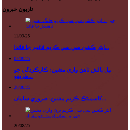
تازيون خبرون
11/09/25
ايئر ڪشن سي سي ڪريم فائيبر جا فائدا...
03/09/25
نيل پالش ٺاهڻ واري مشين: ڪارڪردگي جو
طريقو...
26/08/25
کاسمیٹڪ ڪريم مشين: ضروري سامان...
20/08/25