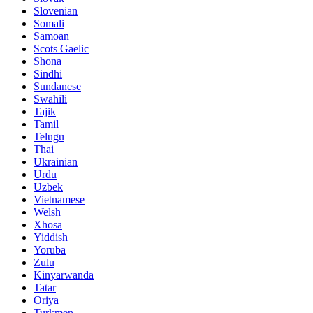
Slovenian
Somali
Samoan
Scots Gaelic
Shona
Sindhi
Sundanese
Swahili
Tajik
Tamil
Telugu
Thai
Ukrainian
Urdu
Uzbek
Vietnamese
Welsh
Xhosa
Yiddish
Yoruba
Zulu
Kinyarwanda
Tatar
Oriya
Turkmen