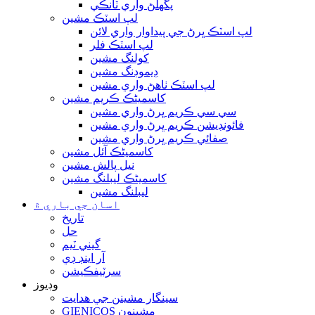
پگھلڻ واري ٽانڪي
لپ اسٽڪ مشين
لپ اسٽڪ ڀرڻ جي پيداوار واري لائن
لپ اسٽڪ فلر
کولنگ مشين
ڊيموڊنگ مشين
لپ اسٽڪ ٺاهڻ واري مشين
کاسمیٹڪ ڪريم مشين
سي سي ڪريم ڀرڻ واري مشين
فائونڊيشن ڪريم ڀرڻ واري مشين
صفائي ڪريم ڀرڻ واري مشين
کاسمیٹڪ آئل مشين
نيل پالش مشين
کاسمیٹڪ ليبلنگ مشين
ليبلنگ مشين
اسان جي باري ۾
تاريخ
حل
گيني ٽيم
آر اينڊ ڊي
سرٽيفڪيشن
وڊيوز
سينگار مشينن جي ھدايت
GIENICOS مشينون