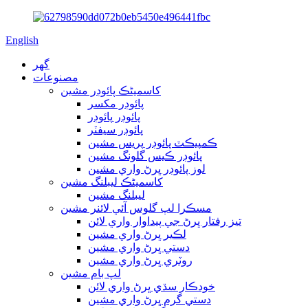
English
گھر
مصنوعات
کاسمیٹڪ پائوڊر مشين
پائوڊر مکسر
پائوڊر پائوڊر
پائوڊر سيفٽر
ڪمپيڪٽ پائوڊر پريس مشين
پائوڊر ڪيس گلونگ مشين
لوز پائوڊر ڀرڻ واري مشين
کاسمیٹڪ ليبلنگ مشين
ليبلنگ مشين
مسڪرا لپ گلوس آئي لائنر مشين
تيز رفتار ڀرڻ جي پيداوار واري لائن
لڪير ڀرڻ واري مشين
دستي ڀرڻ واري مشين
روٽري ڀرڻ واري مشين
لپ بام مشين
خودڪار سڌي ڀرڻ واري لائن
دستي گرم ڀرڻ واري مشين