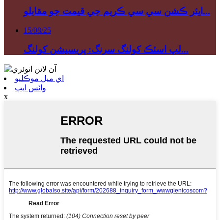
ايئر ڪشن سي سي ڪريم جي قيمت جو مقابلو...
15/08/25
لپ اسٽڪ کولنگ سرنگ: پريسيشن کولنگ...
اي ميل موڪليو
واٽس ايپ
x