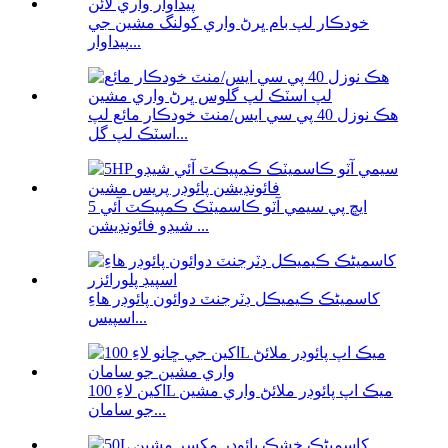
خودڪار لپ بام ڀرڻ واري کولنگ مشين جي
پيداوار...
هڪ نوزل ​​40 پي سي ايس/منٽ خودڪار مائع لپ
اسٽڪ لپ گل...
5 ايڇ پي سيمي آٽو ڪاسميٽڪ ڪمپيڪٽ آئي
شيڊو فائونڊيشن ...
کاسمیٹڪ ڪيميڪل ڊٽرجنٽ دوائون پائوڊر هاءِ
اسپيس...
اکين لاءِ 100L ميڪ اپ پائوڊر ملائڻ واري مشين
جو سامان...