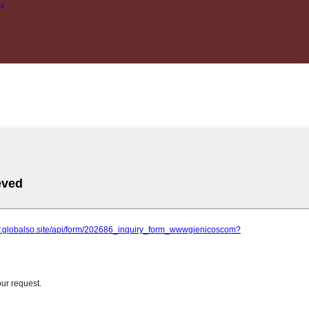
نيل پالش ٺاهڻ واري