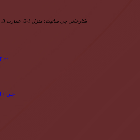
ڪارخاني جي سائيٽ: منزل 1-2، عمارت 3، نمبر 1227 زنگ وين روڊ، جياڊنگ ضلعو، شنگھائي، چين، 201800
ڇو هر لپ بام جي پيداوار واري لائن جي ضرورت آهي ...