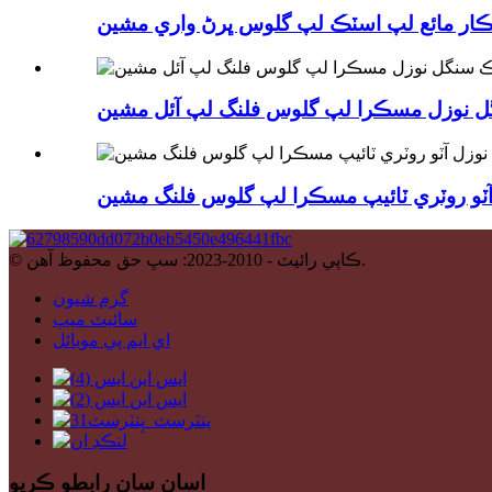
 نوزل ​​مسڪرا لپ گلوس فلنگ لپ آئل مشين
​​آٽو روٽري ٽائيپ مسڪرا لپ گلوس فلنگ مشين
© ڪاپي رائيٽ - 2010-2023: سڀ حق محفوظ آهن.
گرم شيون
سائيٽ ميپ
اي ايم پي موبائل
اسان سان رابطو ڪريو