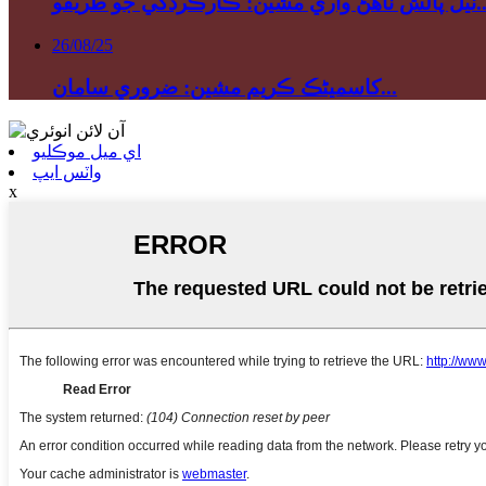
 مشين: ڪارڪردگي جو طريقو...
26/08/25
کاسمیٹڪ ڪريم مشين: ضروري سامان...
اي ميل موڪليو
واٽس ايپ
x