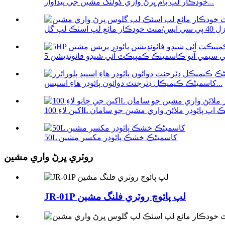
خودڪار لپ بام ڀرڻ واري کولنگ مشين جي پيداوار...
کاسمیٹڪ ڪيميڪل ڊٽرجنٽ دوائون پائوڊر هاءِ اسپيس...
50L کاسمیٹڪ خشڪ پائوڊر مکسر مشين
روٽري ڀرڻ واري مشين
JR-01P لپ پائوچ روٽري فلنگ مشين