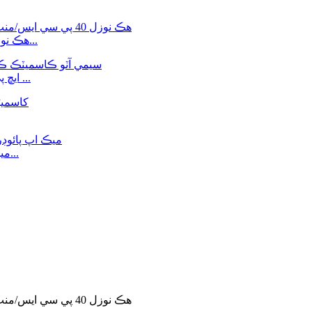
هڪ نوزل ​​40 پي سي ايس/منٽ خودڪار مائع لپ اسٽڪ لپ گل...
5 ايڇ پي سيمي آٽو ڪاسميٽڪ ڪمپيڪٽ آئي شيڊو فائونڊيشن ...
اکين لاءِ 100L ميڪ اپ پائوڊر ملائڻ واري مشين جو سامان...