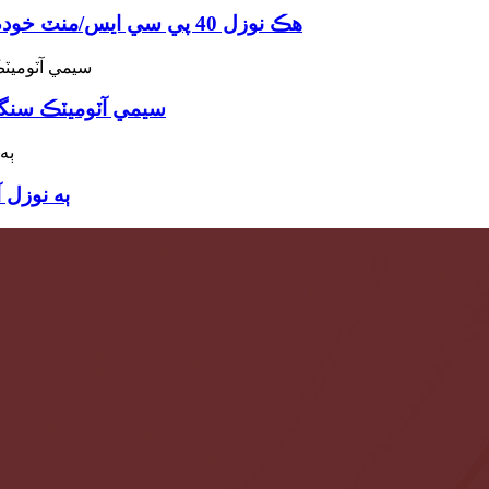
هڪ نوزل ​​40 پي سي ايس/منٽ خودڪار مائع لپ اسٽڪ لپ گلوس ڀرڻ واري مشين
سيمي آٽوميٽڪ سنگل
ٻه نوزل 