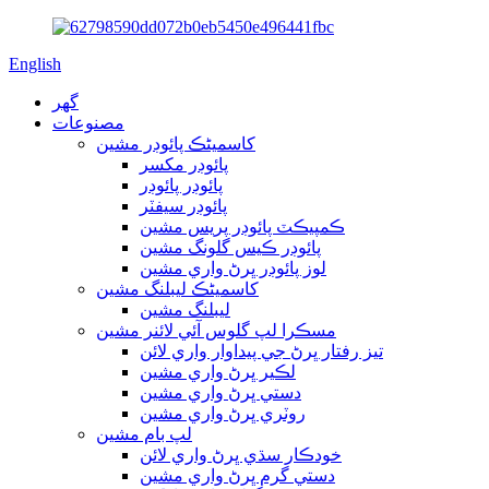
English
گھر
مصنوعات
کاسمیٹڪ پائوڊر مشين
پائوڊر مکسر
پائوڊر پائوڊر
پائوڊر سيفٽر
ڪمپيڪٽ پائوڊر پريس مشين
پائوڊر ڪيس گلونگ مشين
لوز پائوڊر ڀرڻ واري مشين
کاسمیٹڪ ليبلنگ مشين
ليبلنگ مشين
مسڪرا لپ گلوس آئي لائنر مشين
تيز رفتار ڀرڻ جي پيداوار واري لائن
لڪير ڀرڻ واري مشين
دستي ڀرڻ واري مشين
روٽري ڀرڻ واري مشين
لپ بام مشين
خودڪار سڌي ڀرڻ واري لائن
دستي گرم ڀرڻ واري مشين