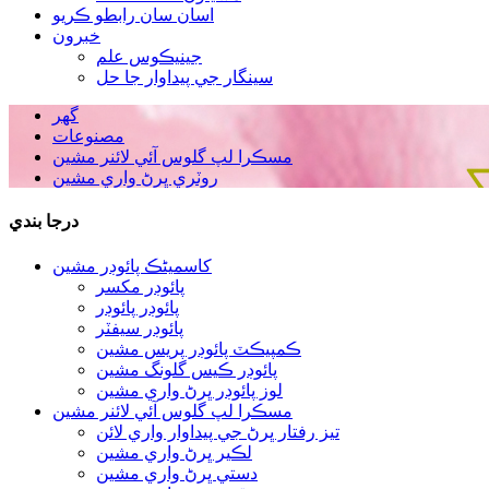
اسان سان رابطو ڪريو
خبرون
جينيڪوس علم
سينگار جي پيداوار جا حل
گھر
مصنوعات
مسڪرا لپ گلوس آئي لائنر مشين
روٽري ڀرڻ واري مشين
درجا بندي
کاسمیٹڪ پائوڊر مشين
پائوڊر مکسر
پائوڊر پائوڊر
پائوڊر سيفٽر
ڪمپيڪٽ پائوڊر پريس مشين
پائوڊر ڪيس گلونگ مشين
لوز پائوڊر ڀرڻ واري مشين
مسڪرا لپ گلوس آئي لائنر مشين
تيز رفتار ڀرڻ جي پيداوار واري لائن
لڪير ڀرڻ واري مشين
دستي ڀرڻ واري مشين