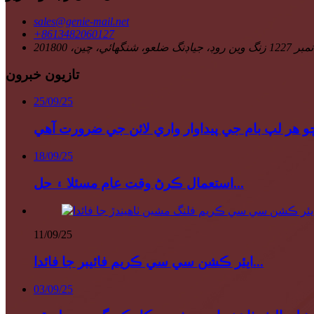
sales@genie-mail.net
+8613482060127
تازيون خبرون
25/09/25
18/09/25
استعمال ڪرڻ وقت عام مسئلا ۽ حل...
11/09/25
ايئر ڪشن سي سي ڪريم فائيبر جا فائدا...
03/09/25