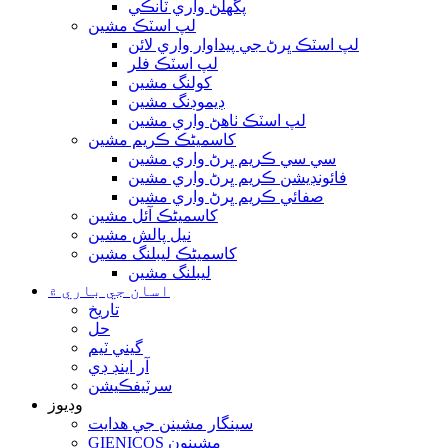
پگھلڻ واري ٽانڪي
لپ اسٽڪ مشين
لپ اسٽڪ ڀرڻ جي پيداوار واري لائن
لپ اسٽڪ فلر
کولنگ مشين
ڊيموڊنگ مشين
لپ اسٽڪ ٺاهڻ واري مشين
کاسمیٹڪ ڪريم مشين
سي سي ڪريم ڀرڻ واري مشين
فائونڊيشن ڪريم ڀرڻ واري مشين
صفائي ڪريم ڀرڻ واري مشين
کاسمیٹڪ آئل مشين
نيل پالش مشين
کاسمیٹڪ ليبلنگ مشين
ليبلنگ مشين
اسان جي باري ۾
تاريخ
حل
گيني ٽيم
آر اينڊ ڊي
سرٽيفڪيشن
وڊيوز
سينگار مشينن جي ھدايت
GIENICOS مشينون